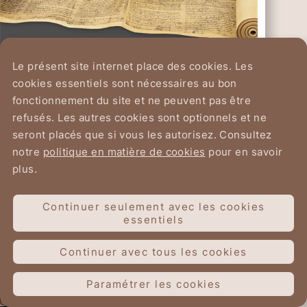
Le présent site internet place des cookies. Les
Nouveau projet de recherche pour
cookies essentiels sont nécessaires au bon
découvrir l'origine des manuscrits
fonctionnement du site et ne peuvent pas être
de Qumrân
D'où proviennent les manuscrits de Qumrân,
refusés. Les autres cookies sont optionnels et ne
plus connus sous le nom de rouleaux de la
seront placés que si vous les autorisez. Consultez
Mer Morte, les plus anciens textes connus
notre
politique en matière de cookies
pour en savoir
en hébreu de nombreux livres de l'Ancien
plus.
Testament ? C'est à cette question
Lire plus
qu'entend répondre un nouveau projet
Continuer seulement avec les cookies
international, financé par le Conseil
essentiels
européen de la recherche (ERC). En
associant intelligence artificielle et analyses
Continuer avec tous les cookies
chimiques, les chercheurs espèrent
déterminer où ces manuscrits ont été
Paramétrer les cookies
produits et copiés, mais aussi ce que leur