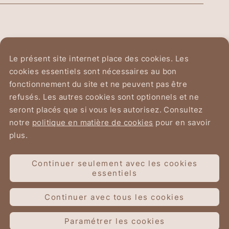
Ordre Équestre du
Le présent site internet place des cookies. Les
Saint-Sépulcre de Jérusalem
cookies essentiels sont nécessaires au bon
fonctionnement du site et ne peuvent pas être
Avenue du Chant d'Oiseau 2
refusés. Les autres cookies sont optionnels et ne
1150 Bruxelles
seront placés que si vous les autorisez. Consultez
notre
politique en matière de cookies
pour en savoir
plus.
Continuer seulement avec les cookies
Conditions d’utilisation
essentiels
Données personnelles
Cookies
Continuer avec tous les cookies
Organica fecit
Paramétrer les cookies