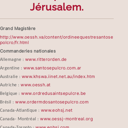
Jérusalem.
Grand Magistère
http://www.oessh.va/content/ordineequestresantose
polcro/fr.html
Commanderies nationales
www.ritterorden.de
Allemagne :
www.santosepulcro.com.ar
Argentine :
www.khswa.iinet.net.au/index.htm
Australie :
www.oessh.at
Autriche :
www.ordredusaintsepulcre.be
Belgique :
www.ordermdosantosepulcro.com
Brésil :
www.eohsj.net
Canada-Atlantique :
www.oessj-montreal.org
Canada- Montréal :
www.eohsj.com
Canada-Toronto :