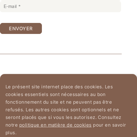
ENVOYER
Ordre Équestre du
Le présent site internet place des cookies. Les
Saint-Sépulcre de Jérusalem
cookies essentiels sont nécessaires au bon
fonctionnement du site et ne peuvent pas être
Avenue du Chant d'Oiseau 2
refusés. Les autres cookies sont optionnels et ne
1150 Bruxelles
seront placés que si vous les autorisez. Consultez
notre
politique en matière de cookies
pour en savoir
plus.