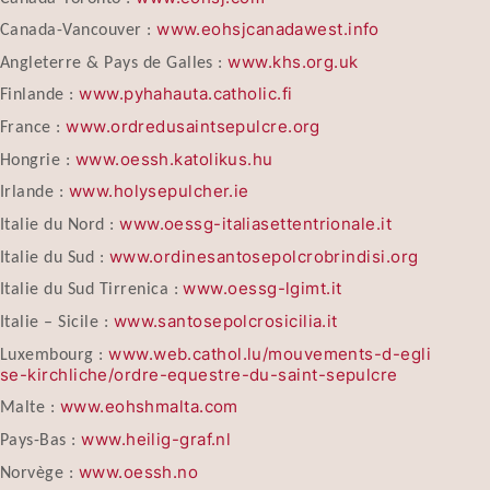
www.eohsjcanadawest.info
Canada-Vancouver :
www.khs.org.uk
Angleterre & Pays de Galles :
www.pyhahauta.catholic.fi
Finlande :
www.ordredusaintsepulcre.org
France :
www.oessh.katolikus.hu
Hongrie :
www.holysepulcher.ie
Irlande :
www.oessg-italiasettentrionale.it
Italie du Nord :
www.ordinesantosepolcrobrindisi.org
Italie du Sud :
www.oessg-lgimt.it
Italie du Sud Tirrenica :
www.santosepolcrosicilia.it
Italie – Sicile :
www.web.cathol.lu/mouvements-d-egli
Luxembourg :
se-kirchliche/ordre-equestre-du-saint-sepulcre
www.eohshmalta.com
Malte :
www.heilig-graf.nl
Pays-Bas :
www.oessh.no
Norvège :