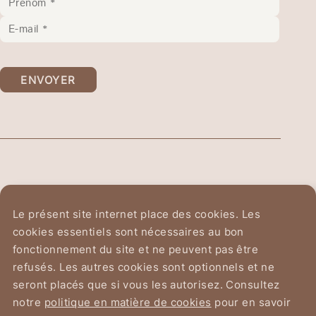
ENVOYER
Ordre Équestre du
Le présent site internet place des cookies. Les
Saint-Sépulcre de Jérusalem
cookies essentiels sont nécessaires au bon
fonctionnement du site et ne peuvent pas être
Avenue du Chant d'Oiseau 2
refusés. Les autres cookies sont optionnels et ne
1150 Bruxelles
seront placés que si vous les autorisez. Consultez
notre
politique en matière de cookies
pour en savoir