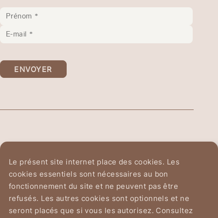
ENVOYER
Ordre Équestre du
Le présent site internet place des cookies. Les
Saint-Sépulcre de Jérusalem
cookies essentiels sont nécessaires au bon
fonctionnement du site et ne peuvent pas être
Avenue du Chant d'Oiseau 2
refusés. Les autres cookies sont optionnels et ne
1150 Bruxelles
seront placés que si vous les autorisez. Consultez