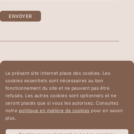
ENVOYER
Ordre Équestre du
Le présent site internet place des cookies. Les
Saint-Sépulcre de Jérusalem
cookies essentiels sont nécessaires au bon
fonctionnement du site et ne peuvent pas être
Avenue du Chant d'Oiseau 2
refusés. Les autres cookies sont optionnels et ne
1150 Bruxelles
seront placés que si vous les autorisez. Consultez
notre
politique en matière de cookies
pour en savoir
plus.