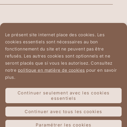
Ordre Équestre du
Le présent site internet place des cookies. Les
Saint-Sépulcre de Jérusalem
cookies essentiels sont nécessaires au bon
fonctionnement du site et ne peuvent pas être
Avenue du Chant d'Oiseau 2
refusés. Les autres cookies sont optionnels et ne
1150 Bruxelles
seront placés que si vous les autorisez. Consultez
notre
politique en matière de cookies
pour en savoir
plus.
Continuer seulement avec les cookies
Conditions d’utilisation
essentiels
Données personnelles
Cookies
Continuer avec tous les cookies
Organica fecit
Paramétrer les cookies