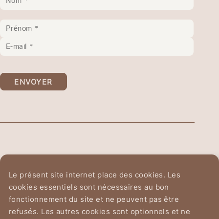
ENVOYER
Ordre Équestre du
Le présent site internet place des cookies. Les
Saint-Sépulcre de Jérusalem
cookies essentiels sont nécessaires au bon
fonctionnement du site et ne peuvent pas être
Avenue du Chant d'Oiseau 2
refusés. Les autres cookies sont optionnels et ne
1150 Bruxelles