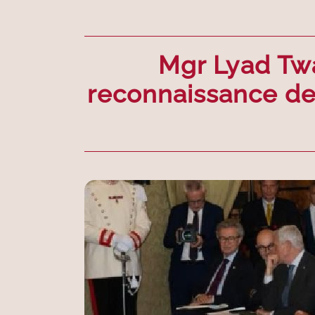
Mgr Lyad Twal
reconnaissance de 