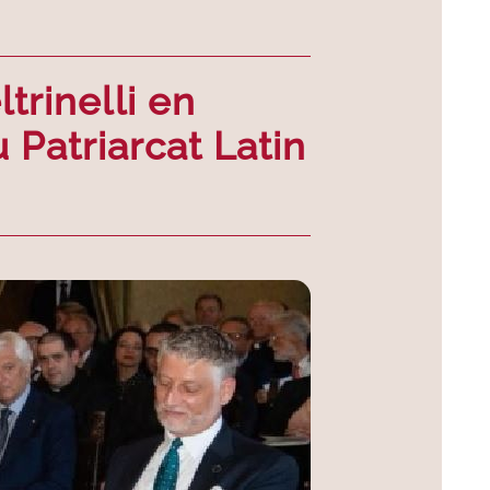
trinelli en
Patriarcat Latin