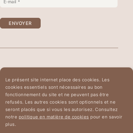
ENVOYER
Ordre Équestre du
Le présent site internet place des cookies. Les
Saint-Sépulcre de Jérusalem
cookies essentiels sont nécessaires au bon
fonctionnement du site et ne peuvent pas être
Avenue du Chant d'Oiseau 2
refusés. Les autres cookies sont optionnels et ne
1150 Bruxelles
seront placés que si vous les autorisez. Consultez
notre
politique en matière de cookies
pour en savoir
plus.