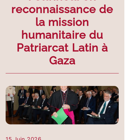
reconnaissance de
la mission
humanitaire du
Patriarcat Latin à
Gaza
15 Juin 2026